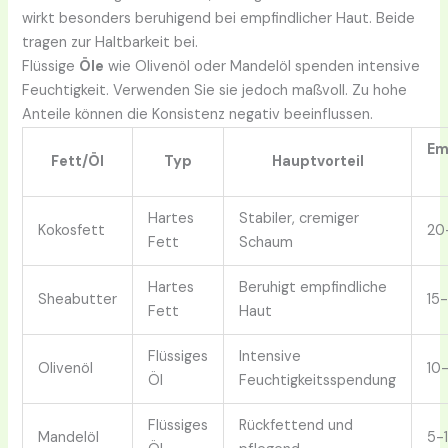
wirkt besonders beruhigend bei empfindlicher Haut. Beide
tragen zur Haltbarkeit bei.
Flüssige
Öle
wie Olivenöl oder Mandelöl spenden intensive
Feuchtigkeit. Verwenden Sie sie jedoch maßvoll. Zu hohe
Anteile können die Konsistenz negativ beeinflussen.
Em
Fett/Öl
Typ
Hauptvorteil
Hartes
Stabiler, cremiger
Kokosfett
20
Fett
Schaum
Hartes
Beruhigt empfindliche
Sheabutter
15
Fett
Haut
Flüssiges
Intensive
Olivenöl
10
Öl
Feuchtigkeitsspendung
Flüssiges
Rückfettend und
Mandelöl
5-