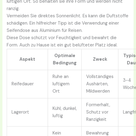
luftigen Ort. So behalten sie ihre Form und werden nicht
ranzig.
Vermeiden Sie direktes Sonnenlicht. Es kann die Duftstoffe
schädigen. Ein hilfreicher Tipp ist die Verwendung einer
Seifendose aus Aluminium für Reisen.
Diese Dose schützt vor Feuchtigkeit und bewahrt die
Form. Auch zu Hause ist ein gut belüfteter Platz ideal.
Optimale
Typi
Aspekt
Zweck
Bedingung
Dau
Ruhe an
Vollständiges
3-4
Reifedauer
luftigem
Aushärten,
Woch
Ort
Mildwerden
Formerhalt,
Kühl, dunkel,
Lagerort
Schutz vor
Langfr
luftig
Ranzigkeit
Kein
Bewahrung