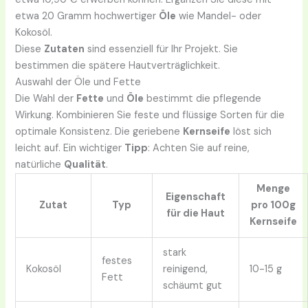
etwa 20 Gramm hochwertiger
Öle
wie Mandel- oder
Kokosöl.
Diese
Zutaten
sind essenziell für Ihr Projekt. Sie
bestimmen die spätere Hautverträglichkeit.
Auswahl der Öle und Fette
Die Wahl der
Fette
und
Öle
bestimmt die pflegende
Wirkung. Kombinieren Sie feste und flüssige Sorten für die
optimale Konsistenz. Die geriebene
Kernseife
löst sich
leicht auf. Ein wichtiger
Tipp
: Achten Sie auf reine,
natürliche
Qualität
.
Menge
Eigenschaft
Zutat
Typ
pro 100g
für die Haut
Kernseife
stark
festes
Kokosöl
reinigend,
10-15 g
Fett
schäumt gut