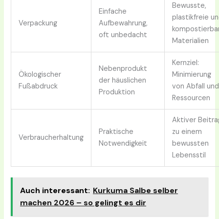
Bewusste,
Einfache
plastikfreie u
Verpackung
Aufbewahrung,
kompostierba
oft unbedacht
Materialien
Kernziel:
Nebenprodukt
Ökologischer
Minimierung
der häuslichen
Fußabdruck
von Abfall un
Produktion
Ressourcen
Aktiver Beitra
Praktische
zu einem
Verbraucherhaltung
Notwendigkeit
bewussten
Lebensstil
Auch interessant:
Kurkuma Salbe selber
machen 2026 – so gelingt es dir