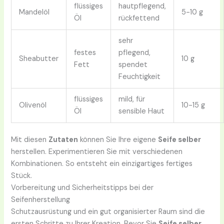
flüssiges
hautpflegend,
Mandelöl
5-10 g
Öl
rückfettend
sehr
festes
pflegend,
Sheabutter
10 g
Fett
spendet
Feuchtigkeit
flüssiges
mild, für
Olivenöl
10-15 g
Öl
sensible Haut
Mit diesen
Zutaten
können Sie Ihre eigene
Seife selber
herstellen. Experimentieren Sie mit verschiedenen
Kombinationen. So entsteht ein einzigartiges fertiges
Stück.
Vorbereitung und Sicherheitstipps bei der
Seifenherstellung
Schutzausrüstung und ein gut organisierter Raum sind die
ersten Schritte zu Ihrer Kreation. Bevor Sie
Seife selber