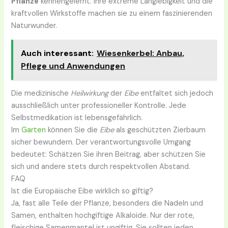
Pflanze
kennengelernt. Ihre extreme Langlebigkeit und die
kraftvollen Wirkstoffe machen sie zu einem faszinierenden
Naturwunder.
Auch interessant:
Wiesenkerbel: Anbau,
Pflege und Anwendungen
Die medizinische
Heilwirkung
der
Eibe
entfaltet sich jedoch
ausschließlich unter professioneller Kontrolle. Jede
Selbstmedikation ist lebensgefährlich.
Im
Garten
können Sie die
Eibe
als geschützten Zierbaum
sicher bewundern. Der verantwortungsvolle Umgang
bedeutet: Schätzen Sie ihren Beitrag, aber schützen Sie
sich und andere stets durch respektvollen Abstand.
FAQ
Ist die Europäische Eibe wirklich so giftig?
Ja, fast alle Teile der Pflanze, besonders die Nadeln und
Samen, enthalten hochgiftige Alkaloide. Nur der rote,
fleischige Samenmantel ist ungiftig. Sie sollten jeden