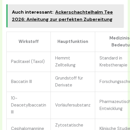
Auch interessant:
Ackerschachtelhalm Tee
2026: Anleitung zur perfekten Zubereitung
Medizini
Wirkstoff
Hauptfunktion
Bedeutu
Hemmt
Standard in
Paclitaxel (Taxol)
Zellteilung
Krebstherapie
Grundstoff für
Baccatin III
Forschungssch
Derivate
10-
Pharmazeutisc
Deacetylbaccatin
Vorläufersubstanz
Entwicklung
III
Zytostatische
Cephalomannine
Klinische Studi