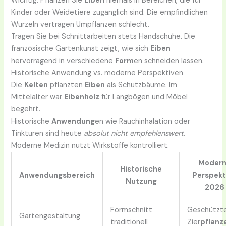
Wichtig: Pflanzen Sie
Eiben
niemals in Bereichen, die für
Kinder oder Weidetiere zugänglich sind. Die empfindlichen
Wurzeln vertragen Umpflanzen schlecht.
Tragen Sie bei Schnittarbeiten stets Handschuhe. Die
französische Gartenkunst zeigt, wie sich
Eiben
hervorragend in verschiedene
Form
en schneiden lassen.
Historische Anwendung vs. moderne Perspektiven
Die
Kelten
pflanzten
Eiben
als Schutzbäume. Im
Mittelalter war
Eibenholz
für Langbögen und Möbel
begehrt.
Historische
Anwendung
en wie Rauchinhalation oder
Tinkturen sind heute
absolut nicht empfehlenswert
.
Moderne Medizin nutzt Wirkstoffe kontrolliert.
Moder
Historische
Anwendungsbereich
Perspekt
Nutzung
2026
Formschnitt
Geschützt
Gartengestaltung
traditionell
Zier
pflanz