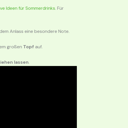
ive Ideen für Sommerdrinks
. Für
jedem Anlass eine besondere Note.
nem großen
Topf
auf.
ziehen lassen
.