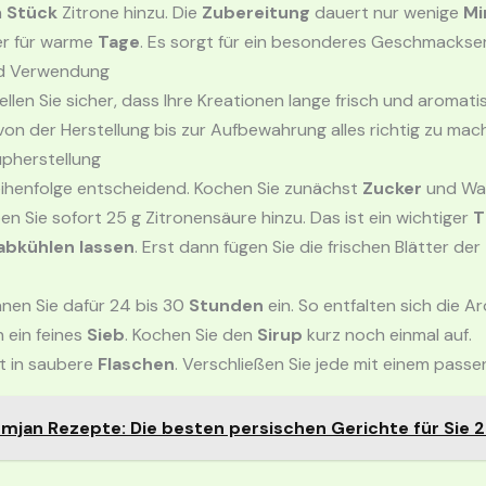
n
Stück
Zitrone hinzu. Die
Zubereitung
dauert nur wenige
Mi
ter für warme
Tage
. Es sorgt für ein besonderes Geschmackser
nd Verwendung
ellen Sie sicher, dass Ihre Kreationen lange frisch und aromati
von der Herstellung bis zur Aufbewahrung alles richtig zu mac
upherstellung
eihenfolge entscheidend. Kochen Sie zunächst
Zucker
und Wa
 Sie sofort 25 g Zitronensäure hinzu. Das ist ein wichtiger
T
abkühlen lassen
. Erst dann fügen Sie die frischen Blätter der
lanen Sie dafür 24 bis 30
Stunden
ein. So entfalten sich die A
h ein feines
Sieb
. Kochen Sie den
Sirup
kurz noch einmal auf.
t in saubere
Flaschen
. Verschließen Sie jede mit einem pass
mjan Rezepte: Die besten persischen Gerichte für Sie 