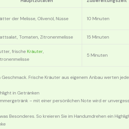
Hauptzutaten
Zubereitungszeit
lätter der Melisse, Olivenöl, Nüsse
10 Minuten
lattsalat, Tomaten, Zitronenmelisse
15 Minuten
utter, frische
Kräuter
,
5 Minuten
itronenmelisse
 Geschmack. Frische Kräuter aus eigenem Anbau werten jedes
hlight in Getränken
Sommergetränk – mit einer persönlichen Note wird er unvergess
was Besonderes. So kreieren Sie im Handumdrehen ein Highligh
nke