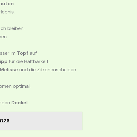
nuten
.
lebnis.
sch bleiben.
hen.
sser im
Topf
auf.
ipp
für die Haltbarkeit.
Melisse
und die Zitronenscheiben
romen optimal.
enden
Deckel
.
2026