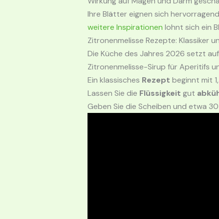
Wirkung auf Magen und Darm geschä
Ihre Blätter eignen sich hervorragen
weitere Inspirationen
lohnt sich ein 
Zitronenmelisse Rezepte: Klassiker u
Die Küche des Jahres 2026 setzt auf
Zitronenmelisse-Sirup für Aperitifs
Ein klassisches
Rezept
beginnt mit 1
Lassen Sie die
Flüssigkeit
gut
abküh
Geben Sie die Scheiben und etwa 30