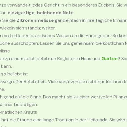
nze verwandelt jedes Gericht in ein besonderes Erlebnis. Sie v
eine
einzigartige, belebende Note
.
e Sie die
Zitronenmelisse
ganz einfach in Ihre tägliche Ernäh
ickeln sich ständig weiter.
ten Leitfaden praktisches Wissen an die Hand geben. So könn
Küche ausschöpfen. Lassen Sie uns gemeinsam die köstlichen 
lisse
 zu einem solch beliebten Begleiter in Haus und
Garten
? Si
 kann.
so beliebt ist
isse
großer Beliebtheit. Viele schätzen sie nicht nur für ihren 
he.
higend auf die Sinne. Das macht sie zu einer wertvollen Pflanze
gärtner bestätigen.
romatischen Krauts
t die Staude eine lange Tradition in der Heilkunde. Sie wird 