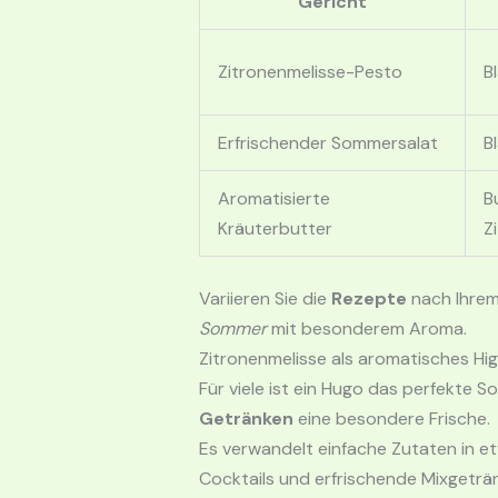
Gericht
Zitronenmelisse-Pesto
B
Erfrischender Sommersalat
B
Aromatisierte
B
Kräuterbutter
Z
Variieren Sie die
Rezepte
nach Ihrem
Sommer
mit besonderem Aroma.
Zitronenmelisse als aromatisches Hig
Für viele ist ein Hugo das perfekte 
Getränken
eine besondere Frische.
Es verwandelt einfache Zutaten in et
Cocktails und erfrischende Mixgeträ