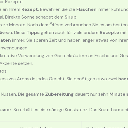
der Rezepte
de an Ihrem
Rezept
. Bewahren Sie die
Flaschen
immer kühl und
deal. Direkte Sonne schadet dem
Sirup
.
hrere Monate. Nach dem Öffnen verbrauchen Sie es am besten 
Niveau. Diese
Tipps
gelten auch für viele andere
Rezepte
mit
taten
immer. Sie sparen Zeit und haben länger etwas von Ihr
 Anwendungen
reative Verwendung von Gartenkräutern an Frische und Gesc
Akzente setzen.
stos
tensives Aroma in jedes Gericht. Sie benötigen etwa zwei
hand
nd Nüssen. Die gesamte
Zubereitung
dauert nur zehn
Minute
asser
. So erhält es eine sämige Konsistenz. Das Kraut harmon