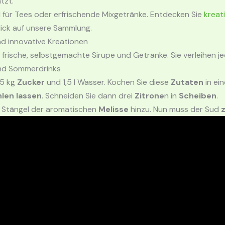
tzt.
d für Tees oder erfrischende Mixgetränke. Entdecken Sie
kreat
Blick auf unsere Sammlung.
nd innovative Kreationen
 frische, selbstgemachte Sirupe und Getränke. Sie verleihen 
 und Sommerdrinks
,5 kg
Zucker
und 1,5 l Wasser. Kochen Sie diese
Zutaten
in ei
len lassen
. Schneiden Sie dann drei
Zitrone
n in
Scheiben
.
 Stängel der aromatischen
Melisse
hinzu. Nun muss der Sud