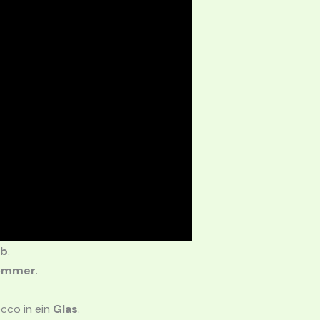
eb
.
ommer
.
cco in ein
Glas
.