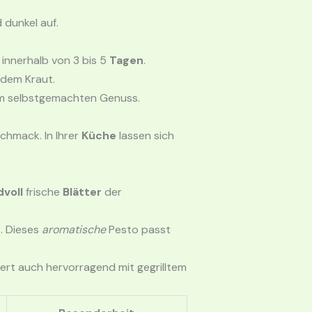
 dunkel auf.
innerhalb von 3 bis 5
Tagen
.
 dem Kraut.
em selbstgemachten Genuss.
hmack. In Ihrer
Küche
lassen sich
voll
frische
Blätter
der
n
. Dieses
aromatische
Pesto passt
iert auch hervorragend mit gegrilltem