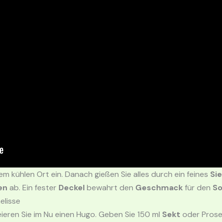
em kühlen Ort ein. Danach gießen Sie alles durch ein feines
Si
en
ab. Ein fester
Deckel
bewahrt den
Geschmack
für den
S
elisse
ieren Sie im Nu einen Hugo. Geben Sie 150 ml
Sekt
oder Prose