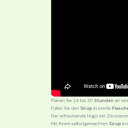
Planen Sie 24 bis 30
Stunden
an ein
Füllen Sie den
Sirup
in sterile
Flasch
Der erfrischende Hugo mit Zitronenm
Mit Ihrem selbstgemachten
Sirup
kre