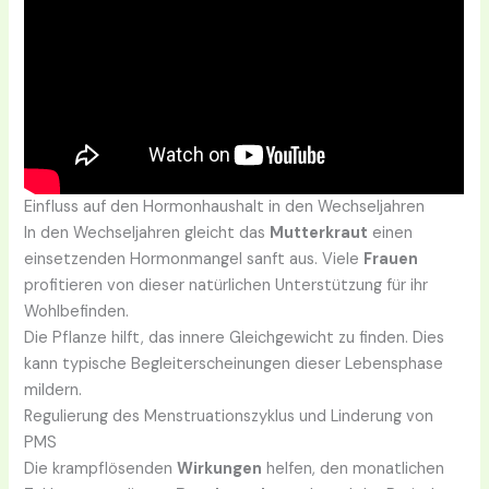
Einfluss auf den Hormonhaushalt in den Wechseljahren
In den Wechseljahren gleicht das
Mutterkraut
einen
einsetzenden Hormonmangel sanft aus. Viele
Frauen
profitieren von dieser natürlichen Unterstützung für ihr
Wohlbefinden.
Die Pflanze hilft, das innere Gleichgewicht zu finden. Dies
kann typische Begleiterscheinungen dieser Lebensphase
mildern.
Regulierung des Menstruationszyklus und Linderung von
PMS
Die krampflösenden
Wirkungen
helfen, den monatlichen