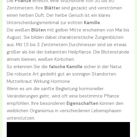
Die
Pflanze
erreicht eine Wuchshöhe von 30 bis 80
Zentimetern. Ihre
Blätter
sind gezackt und verströmen
einen herben Duft. Der herbe Geruch ist ein klares
Unterscheidungsmerkmal zur echten
Kamille
.
Die weißen
Blüten
mit gelber Mitte erscheinen von Mai bis
August. Sie bilden dabei charakteristische Zungenblüten
aus. Mit 1,5 bis 3 Zentimetern Durchmesser sind sie etwas
größer als bei der bekannten Heilpflanze. Die Blütenstände
ähneln kleinen, weißen Körbchen.
So erkennen Sie die
falsche Kamille
sicher in der Natur.
Die robuste Art gedeiht gut an sonnigen Standorten.
Mutterkraut Wirkung Hormone
Wenn es um die sanfte Begleitung hormoneller
Veränderungen geht, wird oft eine bestimmte Pflanze
empfohlen. Ihre besonderen
Eigenschaften
können den
weiblichen Organismus in verschiedenen Lebensphasen
unterstützen.