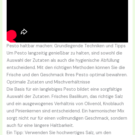
Pesto haltbar machen: Grundlegende Techniken und Tipps
Um Pesto langzeitig genießbar zu halten, sind sowohl die
Auswahl der Zutaten als auch die hygienische Abfüllung
entscheidend. Mit den richtigen Methoden können Sie die
Frische und den Geschmack Ihres Pesto optimal bewahren.
Optimale Zutaten und Mischverhältnisse
Die Basis für ein langlebiges Pesto bildet eine sorgfältige
Auswahl der Zutaten. Frisches Basilikum, das richtige Salz
und ein ausgewogenes Verhältnis von Olivenöl, Knoblauch
und Pinienkernen sind entscheidend. Ein harmonischer Mix
sorgt nicht nur für einen vollmundigen Geschmack, sondern
auch für eine längere Haltbarkeit.
Ein Tipp: Verwenden Sie hochwertiges Salz, um den