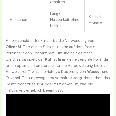
erhalten
Lange
Bis zu 6
Einkochen
Haltbarkeit ohne
Monate
Kühlen
Ein entscheidender Faktor ist die Verwendung von
Olivenöl
. Eine dünne Schicht davon auf dem Pesto
verhindert den Kontakt mit Luft und hält es frisch.
Gleichzeitig spielt der
Kühlschrank
eine zentrale Rolle, da
er die optimale Temperatur für die Aufbewahrung bietet.
Ein weiterer
Tip
ist die richtige Dosierung von
Wasser
und
Olivenöl. Ein ausgewogenes Verhältnis sorgt dafür, dass das
Pesto nicht zu feucht oder zu trocken ist, was die
Haltbarkeit erheblich beeinflusst.