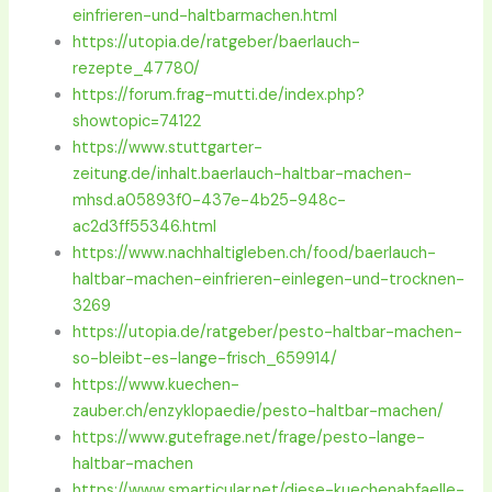
einfrieren-und-haltbarmachen.html
https://utopia.de/ratgeber/baerlauch-
rezepte_47780/
https://forum.frag-mutti.de/index.php?
showtopic=74122
https://www.stuttgarter-
zeitung.de/inhalt.baerlauch-haltbar-machen-
mhsd.a05893f0-437e-4b25-948c-
ac2d3ff55346.html
https://www.nachhaltigleben.ch/food/baerlauch-
haltbar-machen-einfrieren-einlegen-und-trocknen-
3269
https://utopia.de/ratgeber/pesto-haltbar-machen-
so-bleibt-es-lange-frisch_659914/
https://www.kuechen-
zauber.ch/enzyklopaedie/pesto-haltbar-machen/
https://www.gutefrage.net/frage/pesto-lange-
haltbar-machen
https://www.smarticular.net/diese-kuechenabfaelle-