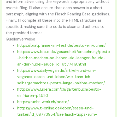
and informative, using the keywords appropriately without
overstuffing. I’ll also ensure that each answer is a short
paragraph, aligning with the Flesch Reading Ease guidelines.
Finally, I’ll compile all these into the HTML structure as
specified, making sure the code is clean and adheres to
the provided format.
Quellenverweise
https://bratpfanne-im-test.de/pesto-einkochen/
https://www.focus.de/gesundheit/ernaehrung/pesto
-haltbar-machen-so-haben-sie-laenger-freude-
an-der-nudel-sauce_id_6577419.html
https://www.dailyvegan.de/artikel-rund-um-
veganes-essen-und-leben/wie-kann-ich-
selbstgemachtes-pesto-lange-haltbar-machen/
https://www.lubera.com/ch/gartenbuch/pesto-
einfrieren-p4520
https://ruehr-werk.ch/pesto/
https://www.t-online.de/leben/essen-und-
trinken/id_68773934/baerlauch-tipps-zum-