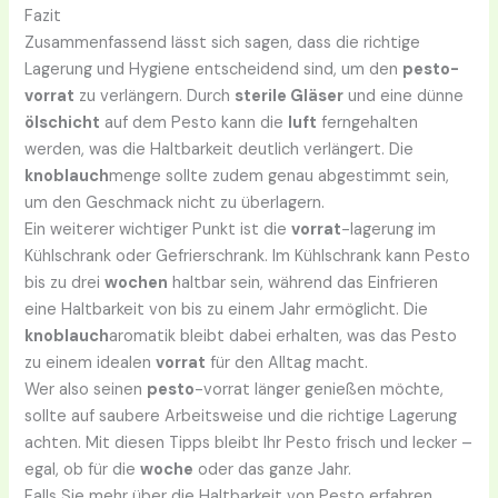
Fazit
Zusammenfassend lässt sich sagen, dass die richtige
Lagerung und Hygiene entscheidend sind, um den
pesto-
vorrat
zu verlängern. Durch
sterile Gläser
und eine dünne
ölschicht
auf dem Pesto kann die
luft
ferngehalten
werden, was die Haltbarkeit deutlich verlängert. Die
knoblauch
menge sollte zudem genau abgestimmt sein,
um den Geschmack nicht zu überlagern.
Ein weiterer wichtiger Punkt ist die
vorrat
-lagerung im
Kühlschrank oder Gefrierschrank. Im Kühlschrank kann Pesto
bis zu drei
wochen
haltbar sein, während das Einfrieren
eine Haltbarkeit von bis zu einem Jahr ermöglicht. Die
knoblauch
aromatik bleibt dabei erhalten, was das Pesto
zu einem idealen
vorrat
für den Alltag macht.
Wer also seinen
pesto
-vorrat länger genießen möchte,
sollte auf saubere Arbeitsweise und die richtige Lagerung
achten. Mit diesen Tipps bleibt Ihr Pesto frisch und lecker –
egal, ob für die
woche
oder das ganze Jahr.
Falls Sie mehr über die Haltbarkeit von Pesto erfahren