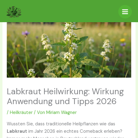
Zum
Inhalt
springen
Labkraut Heilwirkung: Wirkung
Anwendung und Tipps 2026
/
Heilkräuter
/ Von
Miriam Wagner
Wussten Sie, dass traditionelle Heilpflanzen wie das
Labkraut
im Jahr 2026 ein echtes Comeback erleben?