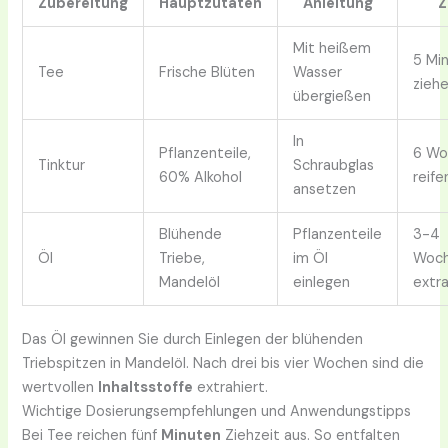
Zubereitung
Hauptzutaten
Anleitung
Z
Mit heißem
5 Mi
Tee
Frische Blüten
Wasser
zieh
übergießen
In
Pflanzenteile,
6 Wo
Tinktur
Schraubglas
60% Alkohol
reife
ansetzen
Blühende
Pflanzenteile
3-4
Öl
Triebe,
im Öl
Woc
Mandelöl
einlegen
extr
Das Öl gewinnen Sie durch Einlegen der blühenden
Triebspitzen in Mandelöl. Nach drei bis vier Wochen sind die
wertvollen
Inhaltsstoffe
extrahiert.
Wichtige Dosierungsempfehlungen und Anwendungstipps
Bei Tee reichen fünf
Minuten
Ziehzeit aus. So entfalten