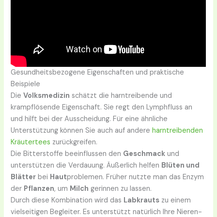
Gesundheitsbezogene Eigenschaften und praktische
Beispiele
Die
Volksmedizin
schätzt die harntreibende und
krampflösende Eigenschaft. Sie regt den Lymphfluss an
und hilft bei der Ausscheidung. Für eine ähnliche
Unterstützung können Sie auch auf andere
harntreibenden
Kräutertees
zurückgreifen.
Die Bitterstoffe beeinflussen den
Geschmack
und
unterstützen die Verdauung. Äußerlich helfen
Blüten und
Blätter
bei
Haut
problemen. Früher nutzte man das Enzym
der
Pflanzen
, um
Milch
gerinnen zu lassen.
Durch diese Kombination wird das
Labkrauts
zu einem
vielseitigen Begleiter. Es unterstützt natürlich Ihre Nieren-