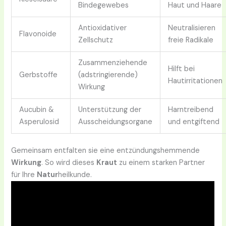
Bindegewebes
Haut und Haare
Antioxidativer
Neutralisieren
Flavonoide
Zellschutz
freie Radikale
Zusammenziehende
Hilft bei
Gerbstoffe
(adstringierende)
Hautirritationen
Wirkung
Aucubin &
Unterstützung der
Harntreibend
Asperulosid
Ausscheidungsorgane
und entgiftend
Gemeinsam entfalten sie eine entzündungshemmende
Wirkung
. So wird dieses
Kraut
zu einem starken Partner
für Ihre
Natur
heilkunde.