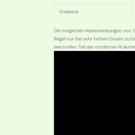
Vitamine
Die möglichen Nebenwirkungen von
G
Regel nur bei sehr hohen Dosen zu be
wertvollen Teil der modernen Kräuter