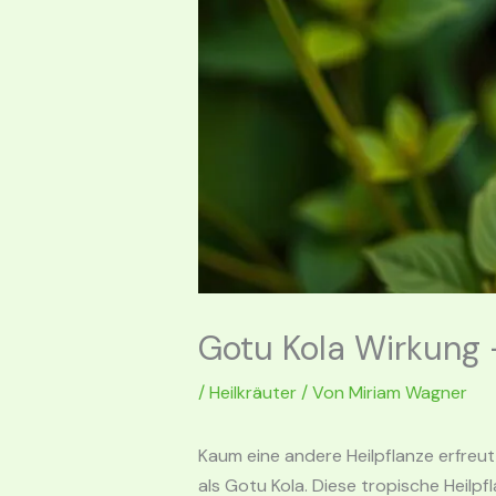
Gotu Kola Wirkung 
/
Heilkräuter
/ Von
Miriam Wagner
Kaum eine andere Heilpflanze erfreu
als Gotu Kola. Diese tropische Heilp