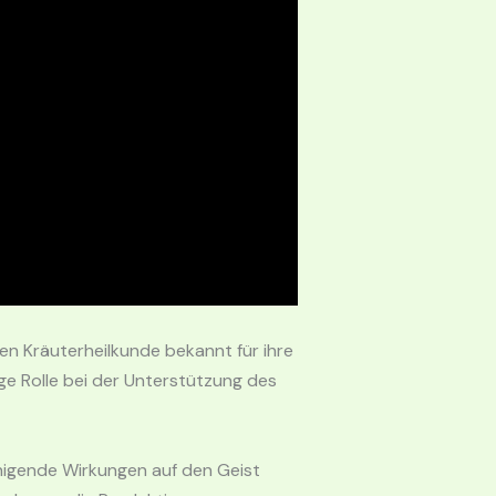
len Kräuterheilkunde bekannt für ihre
ige Rolle bei der Unterstützung des
uhigende Wirkungen auf den Geist