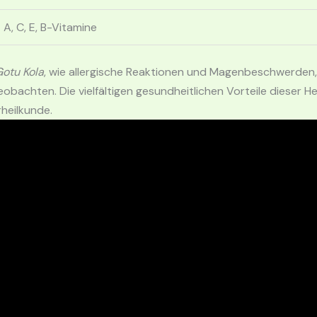
A, C, E, B-Vitamine
otu Kola
, wie allergische Reaktionen und Magenbeschwerden, 
obachten. Die vielfältigen gesundheitlichen Vorteile dieser H
heilkunde.