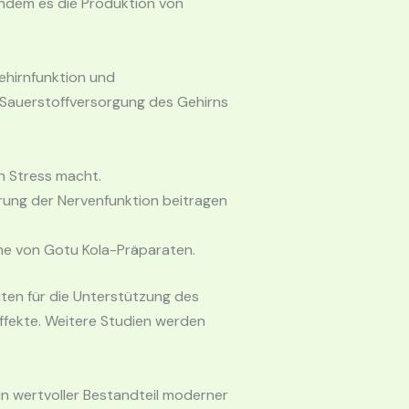
indem es die Produktion von
ehirnfunktion und
d Sauerstoffversorgung des Gehirns
n Stress macht.
rung der Nervenfunktion beitragen
me von Gotu Kola-Präparaten.
ten für die Unterstützung des
ffekte. Weitere Studien werden
ein wertvoller Bestandteil moderner