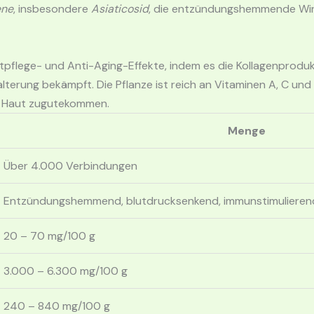
ene
, insbesondere
Asiaticosid
, die entzündungshemmende Wirk
tpflege- und Anti-Aging-Effekte, indem es die Kollagenprod
alterung bekämpft. Die Pflanze ist reich an Vitaminen A, C und
er Haut zugutekommen.
Menge
Über 4.000 Verbindungen
Entzündungshemmend, blutdrucksenkend, immunstimulierend, 
20 – 70 mg/100 g
3.000 – 6.300 mg/100 g
240 – 840 mg/100 g