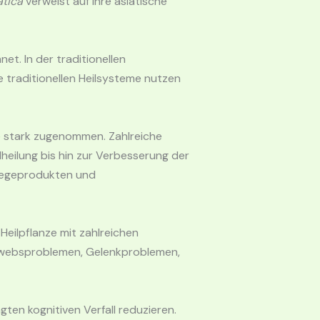
atica
verweist auf ihre asiatische
et. In der traditionellen
e traditionellen Heilsysteme nutzen
e
stark zugenommen. Zahlreiche
dheilung bis hin zur Verbesserung der
legeprodukten und
e Heilpflanze mit zahlreichen
gewebsproblemen, Gelenkproblemen,
ten kognitiven Verfall reduzieren.