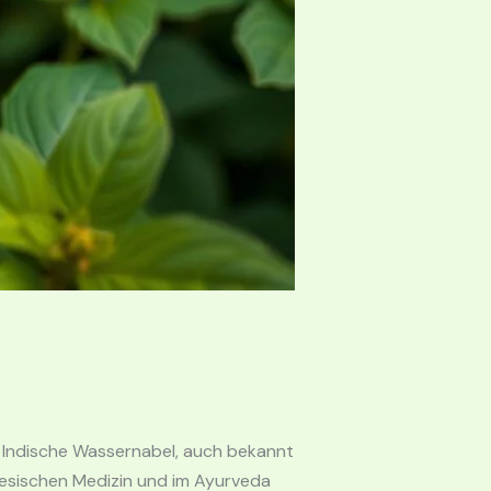
r Indische Wassernabel, auch bekannt
inesischen Medizin und im Ayurveda