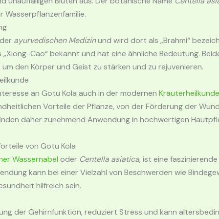
und unauffälligen Blüten aus. Der botanische Name
Centella asi
r Wasserpflanzenfamilie.
ng
 der
ayurvedischen Medizin
und wird dort als „Brahmi“ bezeichn
ls „Xiong-Cao“ bekannt und hat eine ähnliche Bedeutung. Beid
 um den Körper und Geist zu stärken und zu rejuvenieren.
eilkunde
Interesse an Gotu Kola auch in der modernen
Kräuterheilkund
undheitlichen Vorteile der Pflanze, von der Förderung der Wun
e finden daher zunehmend Anwendung in hochwertigen Hautpf
Vorteile von Gotu Kola
cher Wassernabel
oder
Centella asiatica
, ist eine faszinierend
rwendung kann bei einer Vielzahl von Beschwerden wie Binde
undheit hilfreich sein.
ng der Gehirnfunktion, reduziert Stress und kann altersbeding