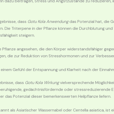
n dazu beitragen, Stress und Angstzustände zu reduzieren, 
gebnisse, dass
Gotu Kola Anwendung
das Potenzial hat, die G
rn. Die Triterpene in der Pflanze können die Durchblutung un
sfähigkeit steigern.
e Pflanze angesehen, die den Körper widerstandsfähiger gege
ngen, die zur Reduktion von Stresshormonen und zur Verbesse
 einem Gefühl der Entspannung und Klarheit nach der Einnah
ebnisse, dass
Gotu Kola Wirkung
vielversprechende Möglichkei
beruhigende, gedächtnisfördernde oder stressreduzierende E
er das Potenzial dieser bemerkenswerten Heilpflanze liefern.
kannt als Asiatischer Wassernabel oder Centella asiatica, ist 