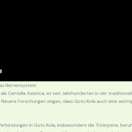
das Nervensystem
ls Centella Asiatica, ist seit Jahrhunderten in der traditionel
le. Neuere Forschungen zeigen, dass Gotu Kola auch eine wicht
 Verbindungen in Gotu Kola, insbesondere die Triterpene, ber