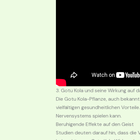
3. Gotu Kola und seine Wirkung auf 
Die Gotu Kola-Pflanze, auch bekannt a
vielfältigen gesundheitlichen Vortei
Nervensystems spielen kann.
Beruhigende Effekte auf den Geist
Studien deuten darauf hin, dass die