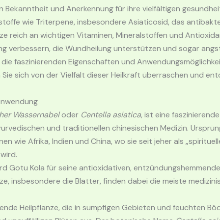
 Bekanntheit und Anerkennung für ihre vielfältigen gesundheit
stoffe wie Triterpene, insbesondere Asiaticosid, das antibakte
nze reich an wichtigen Vitaminen, Mineralstoffen und Antioxida
ng verbessern, die Wundheilung unterstützen und sogar angs
r die faszinierenden Eigenschaften und Anwendungsmöglichkeit
Sie sich von der Vielfalt dieser Heilkraft überraschen und entd
e Anwendung
cher Wassernabel
oder
Centella asiatica
, ist eine faszinierend
yurvedischen und traditionellen chinesischen Medizin. Ursprü
wie Afrika, Indien und China, wo sie seit jeher als „spirituell
wird.
rd Gotu Kola für seine antioxidativen, entzündungshemmend
nze, insbesondere die Blätter, finden dabei die meiste medizi
chende Heilpflanze, die in sumpfigen Gebieten und feuchten Böd