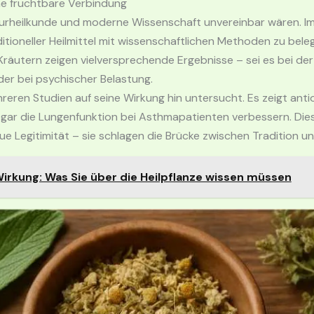
ine fruchtbare Verbindung
Naturheilkunde und moderne Wissenschaft unvereinbar wären. 
tioneller Heilmittel mit wissenschaftlichen Methoden zu bele
Kräutern zeigen vielversprechende Ergebnisse – sei es bei d
r bei psychischer Belastung.
ren Studien auf seine Wirkung hin untersucht. Es zeigt antio
gar die Lungenfunktion bei Asthmapatienten verbessern. Die
eue Legitimität – sie schlagen die Brücke zwischen Tradition 
rkung: Was Sie über die Heilpflanze wissen müssen