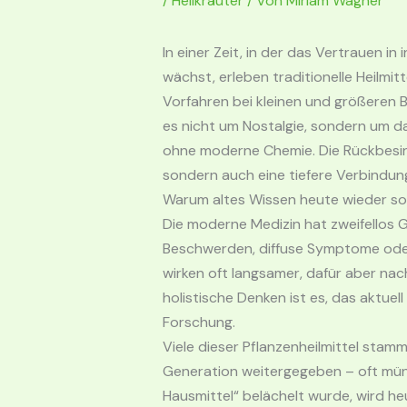
/
Heilkräuter
/ Von
Miriam Wagner
In einer Zeit, in der das Vertrauen 
wächst, erleben traditionelle Heilmi
Vorfahren bei kleinen und größeren 
es nicht um Nostalgie, sondern um 
ohne moderne Chemie. Die Rückbesinn
sondern auch eine tiefere Verbindung
Warum altes Wissen heute wieder so 
Die moderne Medizin hat zweifellos G
Beschwerden, diffuse Symptome oder 
wirken oft langsamer, dafür aber na
holistische Denken ist es, das aktue
Forschung.
Viele dieser Pflanzenheilmittel sta
Generation weitergegeben – oft mündl
Hausmittel“ belächelt wurde, wird h