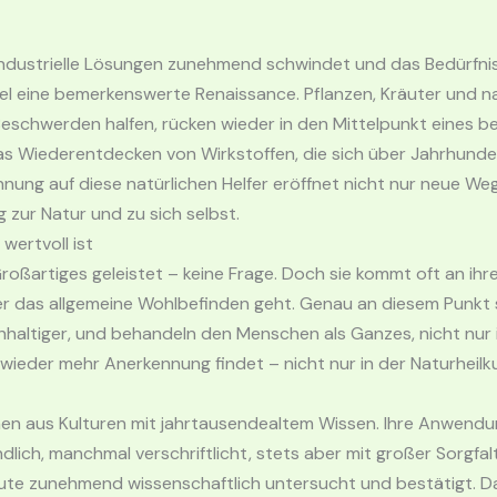
in industrielle Lösungen zunehmend schwindet und das Bedürfn
ttel eine bemerkenswerte Renaissance. Pflanzen, Kräuter und n
Beschwerden halfen, rücken wieder in den Mittelpunkt eines b
das Wiederentdecken von Wirkstoffen, die sich über Jahrhund
ung auf diese natürlichen Helfer eröffnet nicht nur neue We
 zur Natur und zu sich selbst.
wertvoll ist
roßartiges geleistet – keine Frage. Doch sie kommt oft an ih
das allgemeine Wohlbefinden geht. Genau an diesem Punkt setz
chhaltiger, und behandeln den Menschen als Ganzes, nicht nur
ll wieder mehr Anerkennung findet – nicht nur in der Naturhei
mmen aus Kulturen mit jahrtausendealtem Wissen. Ihre Anwen
ich, manchmal verschriftlicht, stets aber mit großer Sorgfalt
eute zunehmend wissenschaftlich untersucht und bestätigt. D