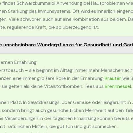
ute findet Schwarzkümmelöl Anwendung bei Hautproblemen wie 
en Stärkung des Immunsystems. Oft wird es innerlich eingenom
en. Viele schwören auch auf eine Kombination aus beidem. Dabei
e, regulierende Kraft, die so überzeugend ist.
ie unscheinbare Wunderpflanze für Gesundheit und Gar
odernen Ernährung
Arztbesuch – sie beginnt im Alltag. Immer mehr Menschen ach
lanzen eine immer größere Rolle in der Ernährung.
Kräuter
wie B
 sie gelten als kleine Vitalstoffbomben. Tees aus
Brennnessel
nen Platz. In Salatdressings, über Gemüse oder eingerührt in
 sondern bringt auch gesundheitlichen Mehrwert auf den Telle
ne Veränderungen in der täglichen Ernährung können bereits e
it natürlichen Mitteln, die gut tun und gut schmecken.