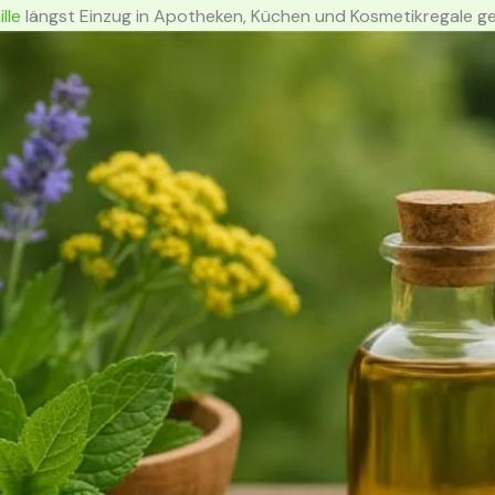
lle
längst Einzug in Apotheken, Küchen und Kosmetikregale g